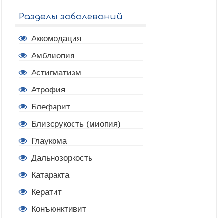
Разделы заболеваний
Аккомодация
Амблиопия
Астигматизм
Атрофия
Блефарит
Близорукость (миопия)
Глаукома
Дальнозоркость
Катаракта
Кератит
Конъюнктивит