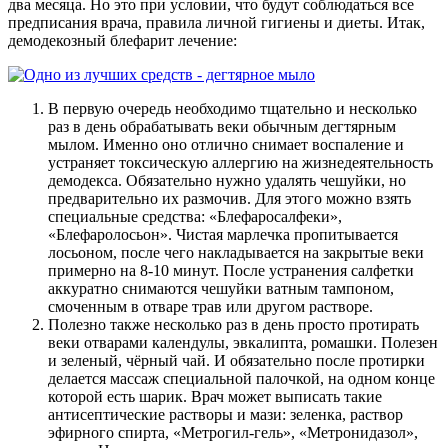
два месяца. Но это при условии, что будут соблюдаться все
предписания врача, правила личной гигиены и диеты. Итак,
демодекозный блефарит лечение:
В первую очередь необходимо тщательно и несколько
раз в день обрабатывать веки обычным дегтярным
мылом. Именно оно отлично снимает воспаление и
устраняет токсическую аллергию на жизнедеятельность
демодекса. Обязательно нужно удалять чешуйки, но
предварительно их размочив. Для этого можно взять
специальные средства: «Блефаросалфеки»,
«Блефаролосьон». Чистая марлечка пропитывается
лосьоном, после чего накладывается на закрытые веки
примерно на 8-10 минут. После устранения салфетки
аккуратно снимаются чешуйки ватным тампоном,
смоченным в отваре трав или другом растворе.
Полезно также несколько раз в день просто протирать
веки отварами календулы, эвкалипта, ромашки. Полезен
и зеленый, чёрный чай. И обязательно после протирки
делается массаж специальной палочкой, на одном конце
которой есть шарик. Врач может выписать такие
антисептические растворы и мази: зеленка, раствор
эфирного спирта, «Метрогил-гель», «Метронидазол»,