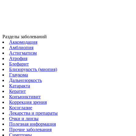
Разделы заболеваний
Аккомодация
Амблиопия
Астигматизм
Атрофия
Блефарит
Близорукость (миопия)
Глаукома
Дальнозоркость
Катаракта
Кератит
Конъюнктивит
Коррекция зрения
Косоглазие
Лекарства и препараты
Очки и линзы
Полезная информация
Прочие заболевания
Симптомы