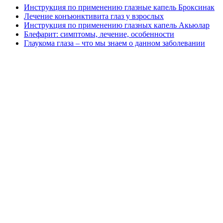
Инструкция по применению глазные капель Броксинак
Лечение конъюнктивита глаз у взрослых
Инструкция по применению глазных капель Акьюлар
Блефарит: симптомы, лечение, особенности
Глаукома глаза – что мы знаем о данном заболевании