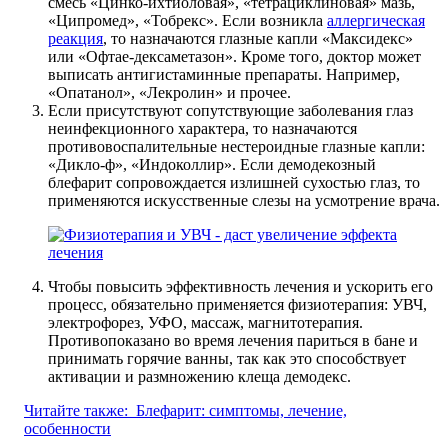
смесь «Цинко-ихтиоловая», «тетрациклиновая» мазь,
«Ципромед», «Тобрекс». Если возникла
аллергическая
реакция
, то назначаются глазные капли «Максидекс»
или «Офтае-дексаметазон». Кроме того, доктор может
выписать антигистаминные препараты. Например,
«Опатанол», «Лекролин» и прочее.
Если присутствуют сопутствующие заболевания глаз
неинфекционного характера, то назначаются
противовоспалительные нестероидные глазные капли:
«Дикло-ф», «Индоколлир». Если демодекозный
блефарит сопровождается излишней сухостью глаз, то
применяются искусственные слезы на усмотрение врача.
Чтобы повысить эффективность лечения и ускорить его
процесс, обязательно применяется физиотерапия: УВЧ,
электрофорез, УФО, массаж, магнитотерапия.
Противопоказано во время лечения париться в бане и
принимать горячие ванны, так как это способствует
активации и размножению клеща демодекс.
Читайте также:
Блефарит: симптомы, лечение,
особенности