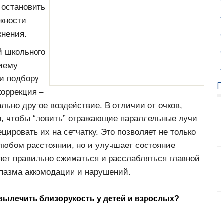
 остановить
ожности
жнения.
й школьного
риему
и подбору
коррекция –
льно другое воздействие. В отличии от очков,
о, чтобы “ловить” отражающие параллельные лучи
цировать их на сетчатку. Это позволяет не только
любом расстоянии, но и улучшает состояние
яет правильно сжиматься и расслабляться главной
пазма аккомодации и нарушений.
вылечить близорукость у детей и взрослых?