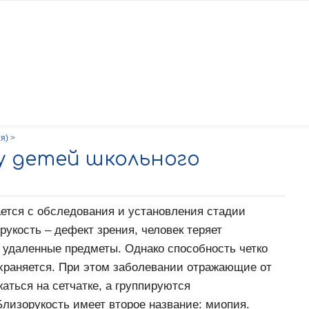
ние
Задать вопрос врачу
Спасибо!
Ошибка платежа
Условия с
ых данных
я)
>
у детей школьного
ется с обследования и установления стадии
рукость – дефект зрения, человек теряет
 удаленные предметы. Однако способность четко
храняется. При этом заболевании отражающие от
аться на сетчатке, а группируются
Близорукость имеет второе название: миопия.