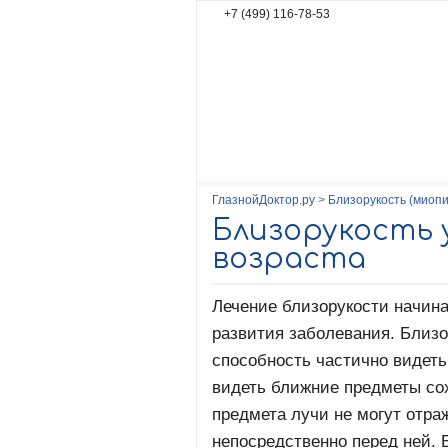
+7 (499) 116-78-53
Главная
Тест на зрение
Содержа
Условия использования персональн
ГлазнойДоктор.ру
>
Близорукость (миопи
Близорукость 
возраста
Лечение близорукости начина
развития заболевания. Близо
способность частично видеть
видеть ближние предметы со
предмета лучи не могут отраж
непосредственно перед ней. 