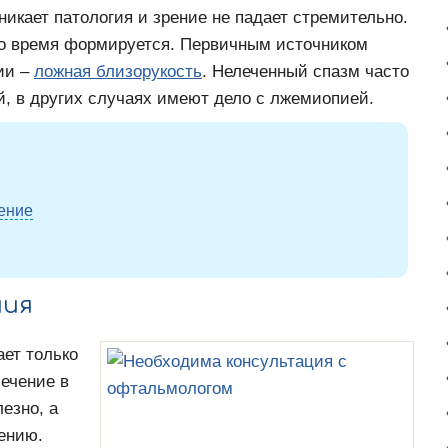
никает патология и зрение не падает стремительно.
то время формируется. Первичным источником
ии –
ложная близорукость
. Нелеченный спазм часто
, в других случаях имеют дело с лжемиопией.
ение
ния
ает только
ечение в
езно, а
ению.