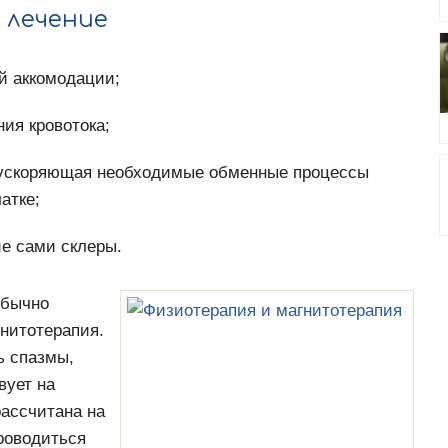
 лечение
й аккомодации;
ия кровотока;
, ускоряющая необходимые обменные процессы
атке;
е сами склеры.
обычно
нитотерапия.
ь спазмы,
вует на
ассчитана на
роводиться