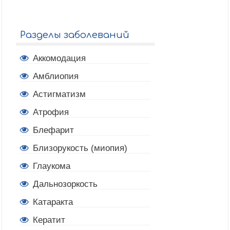
Разделы заболеваний
Аккомодация
Амблиопия
Астигматизм
Атрофия
Блефарит
Близорукость (миопия)
Глаукома
Дальнозоркость
Катаракта
Кератит