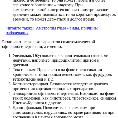
провести ее лечение, то она может перейти в более
серьезное заболевание – глаукому. При
симптоматической гипертензии глаза внутриглазное
давление может повышаться то на короткий промежуток
времени, то может держаться и долгое время.
Читайте также:
Аметропия глаза - виды, причины
заболевания
Различают несколько вариантов симптоматической
офтальмогипертензии, а именно:
Увеальная. Обусловлена воспалительными глазными
недугами, например, иридоциклитом, иритом и
другими.
Токсическая. Проявляется на фоне интоксикации
хронического типа такими веществами, как фурфурол,
тетраэтилсвинец и т. д.
Кортикостероидная. Развивается вследствие долгого
применения кортикостероидных препаратов.
Эндокринная офтальмогипертензия. Возникает на фоне
таких болезней, как гипотиреоз, тиреотоксикоз, синдром
Иценко-Кушинга и другие.
Диэнцефальная. Появляется как симптом при
гипоталамусных нарушениях, которые развиваются при
воспалении в центрах головного мозга.