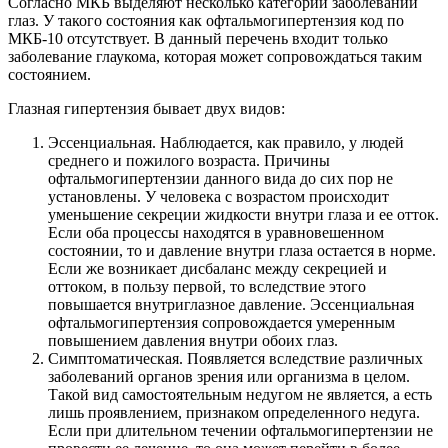
Согласно МКБ выделяют несколько категорий заболеваний
глаз. У такого состояния как офтальмогипертензия код по
МКБ-10 отсутствует. В данный перечень входит только
заболевание глаукома, которая может сопровождаться таким
состоянием.
Глазная гипертензия бывает двух видов:
Эссенциальная. Наблюдается, как правило, у людей
среднего и пожилого возраста. Причины
офтальмогипертензии данного вида до сих пор не
установлены. У человека с возрастом происходит
уменьшение секреции жидкости внутри глаза и ее отток.
Если оба процессы находятся в уравновешенном
состоянии, то и давление внутри глаза остается в норме.
Если же возникает дисбаланс между секрецией и
оттоком, в пользу первой, то вследствие этого
повышается внутриглазное давление. Эссенциальная
офтальмогипертензия сопровождается умеренным
повышением давления внутри обоих глаз.
Симптоматическая. Появляется вследствие различных
заболеваний органов зрения или организма в целом.
Такой вид самостоятельным недугом не является, а есть
лишь проявлением, признаком определенного недуга.
Если при длительном течении офтальмогипертензии не