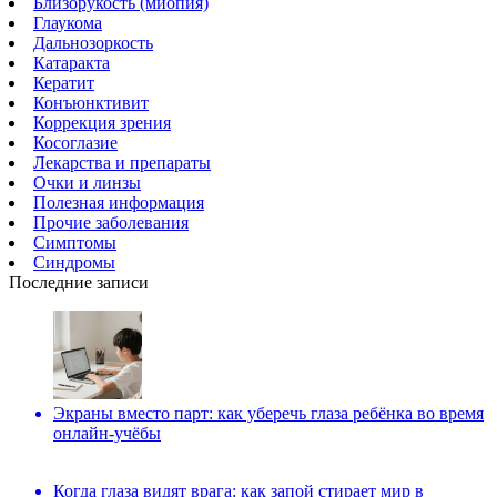
Близорукость (миопия)
Глаукома
Дальнозоркость
Катаракта
Кератит
Конъюнктивит
Коррекция зрения
Косоглазие
Лекарства и препараты
Очки и линзы
Полезная информация
Прочие заболевания
Симптомы
Синдромы
Последние записи
Экраны вместо парт: как уберечь глаза ребёнка во время
онлайн-учёбы
Когда глаза видят врага: как запой стирает мир в