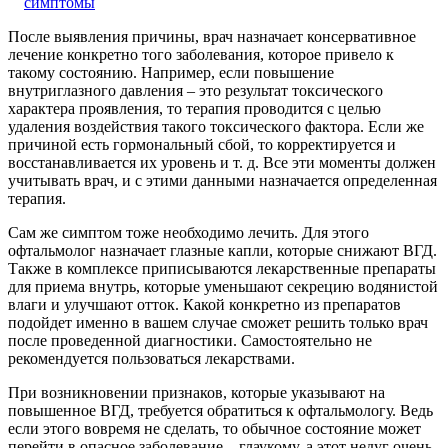
симптомы
После выявления причины, врач назначает консервативное
лечение конкретно того заболевания, которое привело к
такому состоянию. Например, если повышение
внутриглазного давления – это результат токсического
характера проявления, то терапия проводится с целью
удаления воздействия такого токсического фактора. Если же
причиной есть гормональный сбой, то корректируется и
восстанавливается их уровень и т. д. Все эти моменты должен
учитывать врач, и с этими данными назначается определенная
терапия.
Сам же симптом тоже необходимо лечить. Для этого
офтальмолог назначает глазные капли, которые снижают ВГД.
Также в комплексе приписываются лекарственные препараты
для приема внутрь, которые уменьшают секрецию водянистой
влаги и улучшают отток. Какой конкретно из препаратов
подойдет именно в вашем случае сможет решить только врач
после проведенной диагностики. Самостоятельно не
рекомендуется пользоваться лекарствами.
При возникновении признаков, которые указывают на
повышенное ВГД, требуется обратиться к офтальмологу. Ведь
если этого вовремя не сделать, то обычное состояние может
перейти в опасное заболевание – глаукому. а этот недуг очень