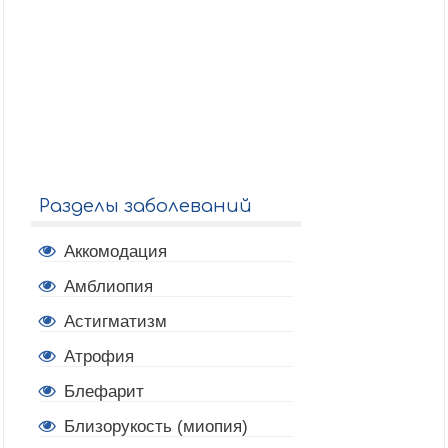
Разделы заболеваний
Аккомодация
Амблиопия
Астигматизм
Атрофия
Блефарит
Близорукость (миопия)