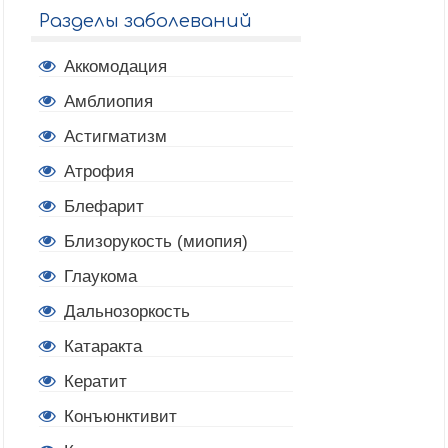
Разделы заболеваний
Аккомодация
Амблиопия
Астигматизм
Атрофия
Блефарит
Близорукость (миопия)
Глаукома
Дальнозоркость
Катаракта
Кератит
Конъюнктивит