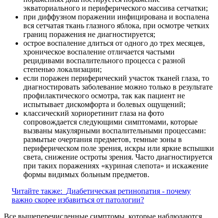
экваториального и периферического массива сетчатки;
при диффузном поражении инфицирована и воспалена
вся сетчатая ткань глазного яблока, при осмотре четких
границ поражения не диагностируется;
острое воспаление длиться от одного до трех месяцев,
хроническое воспаление отличается частыми
рецидивами воспалительного процесса с разной
степенью локализации;
если поражен периферический участок тканей глаза, то
диагностировать заболевание можно только в результате
профилактического осмотра, так как пациент не
испытывает дискомфорта и болевых ощущений;
классический хориоретинит глаза на фото
сопровождается следующими симптомами, которые
вызваны макулярными воспалительными процессами:
размытые очертания предметов, темные зоны в
периферическом поле зрения, искры или яркие вспышки
света, снижение остроты зрения. Часто диагностируется
при таких поражениях «куриная слепота» и искажение
формы видимых больным предметов.
Читайте также:
Диабетическая ретинопатия - почему
важно скорее избавиться от патологии?
Все вышеперечисленные симптомы, которые наблюдаются