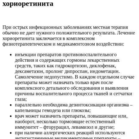
хориоретинита
При острых инфекционных заболеваниях местная терапия
обычно не дает нужного положительного результата. Лечение
хориоретинита заключается в комплексном
физиотерапевтическом и медикаментозном воздействии:
инъекции препаратов противовоспалительного
действия и содержащих гормоны лекарственных
средств, таких как гидрокортизон, диклофенак,
дексаметазон, пролонг дипроспан, индометацин.
Самолечение недопустимо. В каждом отдельном случае
препараты может назначать только врач после
комплексного детального обследования и выявления
причины воспалительного процесса тканей и сетчатки
глаза;
параллельно необходима дезинтоксикация организма –
капельницы гемодеза или глюкозы;
врач может назначить препараты, повышающие или,
наоборот, несколько тормозящие естественный
иммунитет – фторурацил, левамизол и другие;
при наличии аллергических реакций используются
антигистаминные медикаментозные препараты –