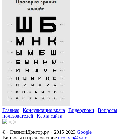
Главная
|
Консультация врача
|
Видеоуроки
|
Вопросы
пользователей
|
Карта сайта
© «ГлазнойДоктор.ру», 2015-2023
Google+
Вопросы и предложения:
neonym@ya.ru