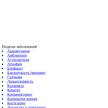
Разделы заболеваний
Аккомодация
Амблиопия
Астигматизм
Атрофия
Блефарит
Близорукость (миопия)
Глаукома
Дальнозоркость
Катаракта
Кератит
Конъюнктивит
Коррекция зрения
Косоглазие
Лекарства и препараты